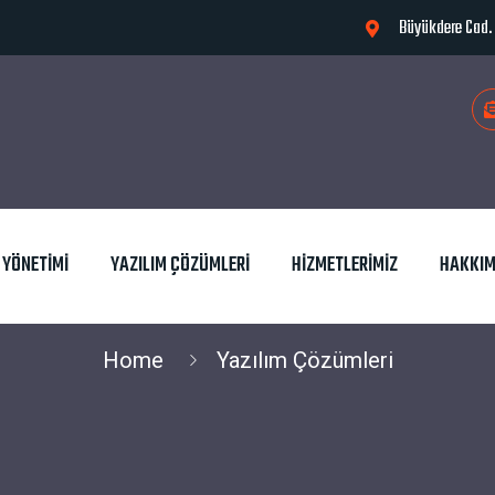
Büyükdere Cad. N
I YÖNETIMI
YAZILIM ÇÖZÜMLERI
HIZMETLERIMIZ
HAKKIM
Home
Yazılım Çözümleri