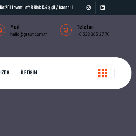
o:201 Levent Loft B Blok K.4 Şişli / İstanbul
Mail
Telefon
hello@gtabt.com.tr
+0 532 365 37 70
IZDA
İLETIŞIM